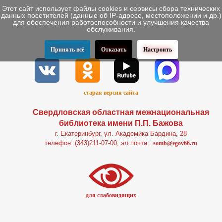
Этот сайт использует файлы cookies и сервисы сбора технических
данных посетителей (данные об IP-адресе, местоположении и др.)
для обеспечения работоспособности и улучшения качества
обслуживания.
Принять всё
Отказать
Настроить
старая версия сайта
Свердловская областная межнациональная
библиотека имени П.П. Бажова
г. Екатеринбург, ул. Академика Бардина, 28
телефон: (343)211-07-00, эл.почта :
somb@egov66.ru
для слабовидящих