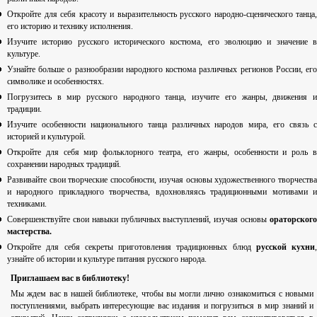
Откройте для себя красоту и выразительность русского народно-сценического танца,
его историю и технику исполнения.
Изучите историю русского исторического костюма, его эволюцию и значение в
культуре.
Узнайте больше о разнообразии народного костюма различных регионов России, его
символике и особенностях.
Погрузитесь в мир русского народного танца, изучите его жанры, движения и
традиции.
Изучите особенности национального танца различных народов мира, его связь с
историей и культурой.
Откройте для себя мир фольклорного театра, его жанры, особенности и роль в
сохранении народных традиций.
Развивайте свои творческие способности, изучая основы художественного творчества
и народного прикладного творчества, вдохновляясь традиционными мотивами и
техниками.
Совершенствуйте свои навыки публичных выступлений, изучая основы
ораторского
мастерства.
Откройте для себя секреты приготовления традиционных блюд
русской кухни
,
узнайте об истории и культуре питания русского народа.
Приглашаем вас в библиотеку!
Мы ждем вас в нашей библиотеке, чтобы вы могли лично ознакомиться с новыми
поступлениями, выбрать интересующие вас издания и погрузиться в мир знаний и