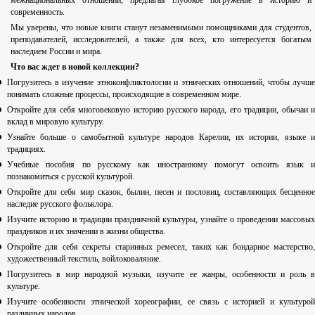
межнациональных отношений, предлагая глубокое погружение в историю и
современность.
Мы уверены, что новые книги станут незаменимыми помощниками для студентов,
преподавателей, исследователей, а также для всех, кто интересуется богатым
наследием России и мира.
Что вас ждет в новой коллекции?
Погрузитесь в изучение этноконфликтологии и этнических отношений, чтобы лучше
понимать сложные процессы, происходящие в современном мире.
Откройте для себя многовековую историю русского народа, его традиции, обычаи и
вклад в мировую культуру.
Узнайте больше о самобытной культуре народов Карелии, их истории, языке и
традициях.
Учебные пособия по русскому как иностранному помогут освоить язык и
познакомиться с русской культурой.
Откройте для себя мир сказок, былин, песен и пословиц, составляющих бесценное
наследие русского фольклора.
Изучите историю и традиции праздничной культуры, узнайте о проведении массовых
праздников и их значении в жизни общества.
Откройте для себя секреты старинных ремесел, таких как бондарное мастерство,
художественный текстиль, войлоковаляние.
Погрузитесь в мир народной музыки, изучите ее жанры, особенности и роль в
культуре.
Изучите особенности этнической хореографии, ее связь с историей и культурой
различных народов.