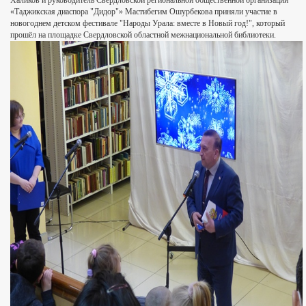
Халиков и руководитель Свердловской региональной общественной организации
«Таджикская диаспора "Дидор"» Мастибегим Ошурбекова приняли участие в
новогоднем детском фестивале "Народы Урала: вместе в Новый год!", который
прошёл на площадке Свердловской областной межнациональной библиотеки.