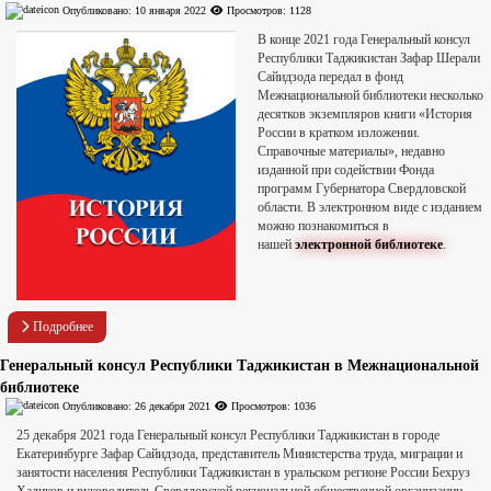
Опубликовано: 10 января 2022
Просмотров: 1128
В конце 2021 года Генеральный консул
Республики Таджикистан Зафар Шерали
Сайидзода передал в фонд
Межнациональной библиотеки несколько
десятков экземпляров книги «История
России в кратком изложении.
Справочные материалы», недавно
изданной при содействии Фонда
программ Губернатора Свердловской
области. В электронном виде с изданием
можно познакомиться в
нашей
электронной библиотеке
.
Подробнее
Генеральный консул Республики Таджикистан в Межнациональной
библиотеке
Опубликовано: 26 декабря 2021
Просмотров: 1036
25 декабря 2021 года Генеральный консул Республики Таджикистан в городе
Екатеринбурге Зафар Сайидзода, представитель Министерства труда, миграции и
занятости населения Республики Таджикистан в уральском регионе России Бехруз