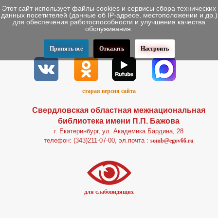
Этот сайт использует файлы cookies и сервисы сбора технических
данных посетителей (данные об IP-адресе, местоположении и др.)
для обеспечения работоспособности и улучшения качества
обслуживания.
Принять всё
Отказать
Настроить
старая версия сайта
Свердловская областная межнациональная
библиотека имени П.П. Бажова
г. Екатеринбург, ул. Академика Бардина, 28
телефон: (343)211-07-00, эл.почта :
somb@egov66.ru
для слабовидящих