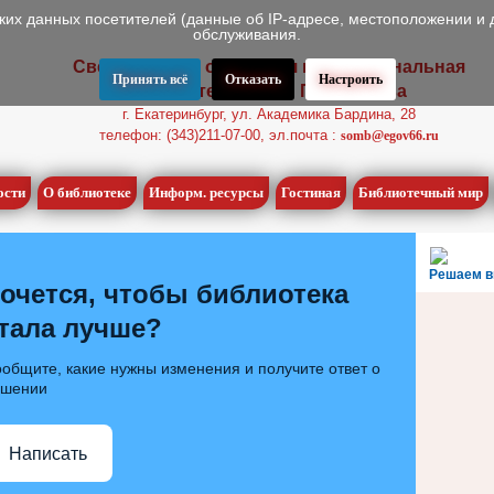
ских данных посетителей (данные об IP-адресе, местоположении и 
обслуживания.
Свердловская областная межнациональная
Принять всё
Отказать
Настроить
библиотека имени П.П. Бажова
г. Екатеринбург, ул. Академика Бардина, 28
телефон: (343)211-07-00, эл.почта :
somb@egov66.ru
ости
О библиотеке
Информ. ресурсы
Гостиная
Библиотечный мир
Решаем в
очется, чтобы библиотека
тала лучше?
общите, какие нужны изменения и получите ответ о
ешении
Написать