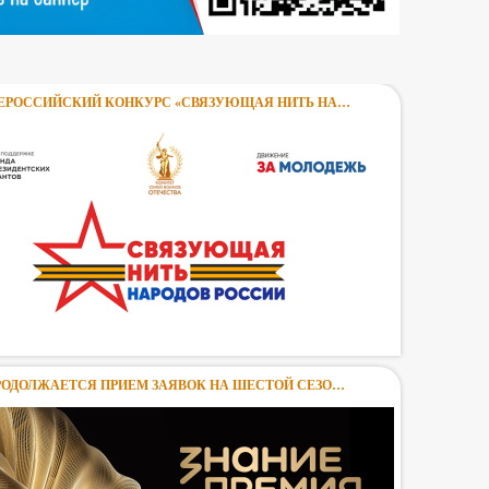
ЕРОССИЙСКИЙ КОНКУРС «СВЯЗУЮЩАЯ НИТЬ НА…
П
РОДОЛЖАЕТСЯ ПРИЕМ ЗАЯВОК НА ШЕСТОЙ СЕЗО…
«С