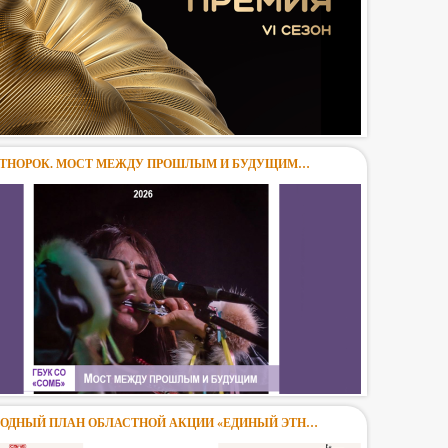
ТНОРОК. МОСТ МЕЖДУ ПРОШЛЫМ И БУДУЩИМ…
ОДНЫЙ ПЛАН ОБЛАСТНОЙ АКЦИИ «ЕДИНЫЙ ЭТН…
ВС