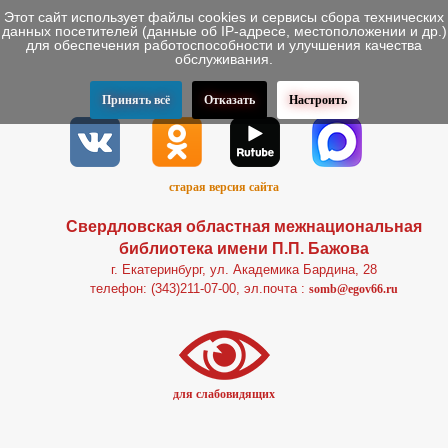
Этот сайт использует файлы cookies и сервисы сбора технических
данных посетителей (данные об IP-адресе, местоположении и др.)
для обеспечения работоспособности и улучшения качества
обслуживания.
Принять всё
Отказать
Настроить
старая версия сайта
Свердловская областная межнациональная
библиотека имени П.П. Бажова
г. Екатеринбург, ул. Академика Бардина, 28
телефон: (343)211-07-00, эл.почта :
somb@egov66.ru
для слабовидящих