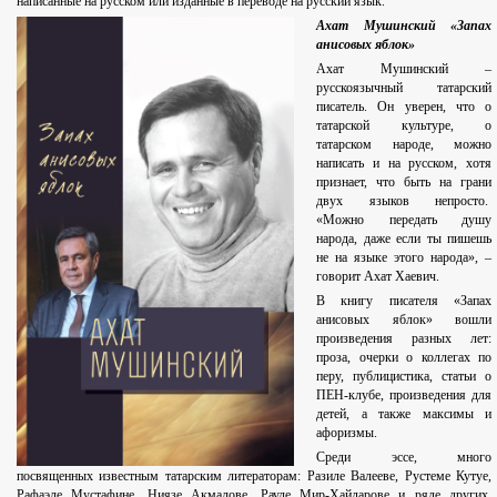
написанные на русском или изданные в переводе на русский язык.
Ахат Мушинский «Запах
анисовых яблок»
Ахат Мушинский –
русскоязычный татарский
писатель. Он уверен, что о
татарской культуре, о
татарском народе, можно
написать и на русском, хотя
признает, что быть на грани
двух языков непросто.
«Можно передать душу
народа, даже если ты пишешь
не на языке этого народа», –
говорит Ахат Хаевич.
В книгу писателя «Запах
анисовых яблок» вошли
произведения разных лет:
проза, очерки о коллегах по
перу, публицистика, статьи о
ПЕН-клубе, произведения для
детей, а также максимы и
афоризмы.
Среди эссе, много
посвященных известным татарским литераторам: Разиле Валееве, Рустеме Кутуе,
Рафаэле Мустафине, Ниязе Акмалове, Рауле Мир-Хайдарове и ряде других.