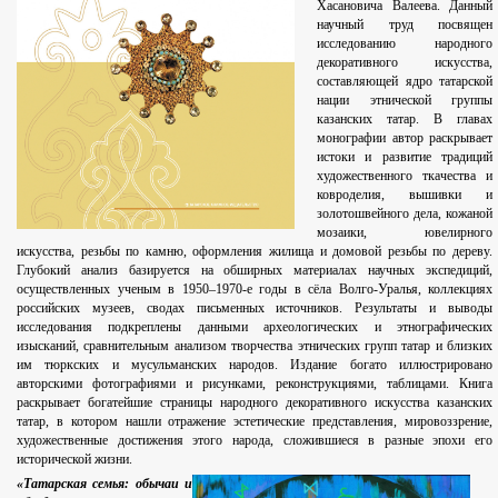
Хасановича Валеева. Данный
научный труд посвящен
исследованию народного
декоративного искусства,
составляющей ядро татарской
нации этнической группы
казанских татар. В главах
монографии автор раскрывает
истоки и развитие традиций
художественного ткачества и
ковроделия, вышивки и
золотошвейного дела, кожаной
мозаики, ювелирного
искусства, резьбы по камню, оформления жилища и домовой резьбы по дереву.
Глубокий анализ базируется на обширных материалах научных экспедиций,
осуществленных ученым в 1950–1970-е годы в сёла Волго-Уралья, коллекциях
российских музеев, сводах письменных источников. Результаты и выводы
исследования подкреплены данными археологических и этнографических
изысканий, сравнительным анализом творчества этнических групп татар и близких
им тюркских и мусульманских народов. Издание богато иллюстрировано
авторскими фотографиями и рисунками, реконструкциями, таблицами. Книга
раскрывает богатейшие страницы народного декоративного искусства казанских
татар, в котором нашли отражение эстетические представления, мировоззрение,
художественные достижения этого народа, сложившиеся в разные эпохи его
исторической жизни.
«Татарская семья: обычаи и