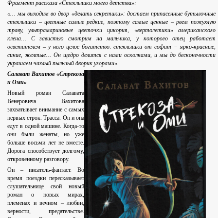
Фрагмент рассказа «Стеклышки моего детства»:
«… мы выходим во двор «делать секретики»: достаем припасенные бутылочные
стеклышки – цветные самые редкие, поэтому самые ценные – рвем пожухлую
траву, ультрамариновые цветочки цикория, «вертолетики» американского
клена… С завистью смотрим на мальчика, у которого отец работает
осветителем – у него целое богатство: стеклышки от софит − ярко-красные,
синие, желтые… Он щедро делится с нами осколками, и мы до бесконечности
украшаем чахлый пыльный дворик узорами».
Салават Вахитов «Стрекоза
и Оми»
Новый роман Салавата
Венеровича Вахитова
захватывает внимание с самых
первых строк. Трасса. Он и она
едут в одной машине. Когда-то
они были женаты, но уже
больше восьми лет не вместе.
Дорога способствует долгому,
откровенному разговору.
Он
–
писатель-фантаст. Во
время поездки пересказывает
слушательнице свой новый
роман о новых мирах,
племенах и вечном – любви,
верности, предательстве.