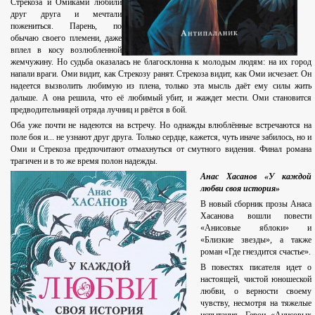
Стрекоза и Омиками любили
друг друга и мечтали
пожениться. Парень, по
обычаю своего племени, даже
вплел в косу возлюбленной
жемчужину. Но судьба оказалась не благосклонна к молодым людям: на их город
напали враги. Оми видит, как Стрекозу ранят. Стрекоза видит, как Оми исчезает. Он
надеется вызволить любимую из плена, только эта мысль даёт ему силы жить
дальше. А она решила, что её любимый убит, и жаждет мести. Оми становится
предводительницей отряда лучниц и рвётся в бой.
Оба уже почти не надеются на встречу. Но однажды влюблённые встречаются на
поле боя и... не узнают друг друга. Только сердце, кажется, чуть иначе забилось, но и
Оми и Стрекоза предпочитают отмахнуться от смутного видения. Финал романа
трагичен и в то же время полон надежды.
Анас Хасанов «У каждой
любви своя история»
В новый сборник прозы Анаса
Хасанова вошли повести
«Анисовые яблоки» и
«Близкие звезды», а также
роман «Где гнездится счастье».
В повестях писателя идет о
настоящей, чистой юношеской
любви, о верности своему
чувству, несмотря на тяжелые