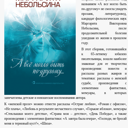
названием «А все могло быть
по-другому» не смогла увидеть
прозаик, литературовед,
кандидат филологических наук
Маргарита Викторовна
Небольсина, после
продолжительной болезни
ушедшая из жизни в прошлом
году.
В этот сборник, готовившийся
к 65-летнему юбилею
писательницы, вошли наиболее
знаковые для ее творчества
произведения: повести и
рассказы разных жанров и
тематики: рассказы о женской
судьбе, произведения с
элементами фантастики,
мемуары, в которых
запечатлены детские и юношеские воспоминания автора.
К «женской прозе» можно отнести рассказы «Острие любви», «Роман с офисом»,
«Не плачь», «Любовь в результате несчастного случая», «Горькие яблоки», мемуары
«Стеклышки моего детства», «Страна моя – детство», «День Победы», а также
произведения с элементами фантастики: «А завтра была вчера», «Господи, не бросай
меня в терновый куст!», «Шиза».