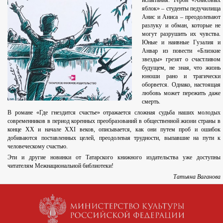
испытания. Герои «Анисовых
яблок»
–
студенты педучилища
Анис и Аниса
–
преодолевают
разлуку и обман, которые не
могут разрушить их чувства.
Юные и наивные Гузалия и
Анвар из повести «Близкие
звезды» грезят о счастливом
будущем, не зная, что жизнь
юноши рано и трагически
оборвется. Однако, настоящая
любовь может пережить даже
смерть.
В романе «Где гнездится счастье» отражается сложная судьба наших молодых
современников в период коренных преобразований в общественной жизни страны в
конце ХХ и начале ХХI веков, описывается, как они путем проб и ошибок
добиваются поставленных целей, преодолевая трудности, выпавшие на пути к
человеческому счастью.
Эти и другие новинки от Татарского книжного издательства уже доступны
читателям Межнациональной библиотеки!
Татьяна Ваганова