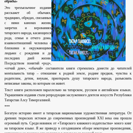
обряды»
Это трехъязычное издание
расскажет об обычаях,
традициях, обрядах, связанных
с ними канонах жизни,
запретах и верованиях
татарского народа, касающихся
рода, семьи и отчего дома,
взаимоотношений человека с
близкими и окружающими
людьми с рождения и до
последних дней жизни.
Посредством понятий «род»,
«отчий дом», «обычай» составители книги стремились донести до читателей
ментальность татар – отношение к родной земле, родине предков, чувства к
родителям, детям, внукам, приоткрыть душу татарского народа, разъяснить
неписаные законы, по которым он живет.
Текст книги расположен параллельно на татарском, русском и английском языках.
Украшением издания стали репродукции заслуженного деятеля искусств Республики
Татарстан Алсу Тимергалиной.
***
Богатую историю имеет и татарская национальная художественная литература. От
древних тюркских истоков до современных произведений XXI века она прошла
огромный путь. Среди новинок от «Татарского книжного издательства» много книг
на татарском языке. Я же приведу в сегодняшнем обзоре некоторые произведения,