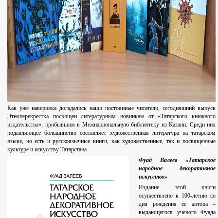
Как уже наверняка догадались наши постоянные читатели, сегодняшний выпуск
Этноперекрестка посвящен литературным новинкам от «Татарского книжного
издательства», прибывшим в Межнациональную библиотеку из Казани. Среди них
подавляющее большинство составляет художественная литература на татарском
языке, но есть и русскоязычные книги, как художественные, так и посвященные
культуре и искусству Татарстана.
Фуад Валеев «Татарское
народное декоративное
искусство»
Издание этой книги
осуществлено к 100-летию со
дня рождения ее автора –
выдающегося ученого Фуада