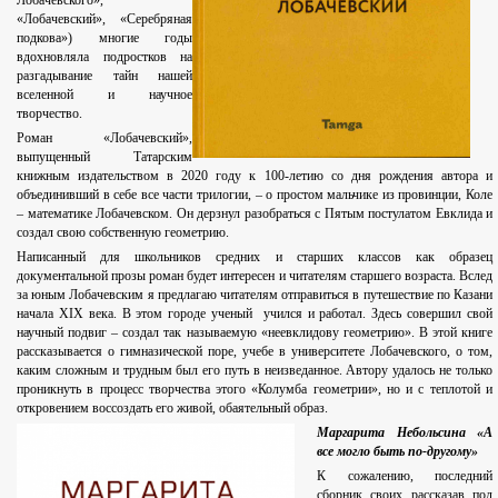
Лобачевского»,
«Лобачевский», «Серебряная
подкова») многие годы
вдохновляла подростков на
разгадывание тайн нашей
вселенной и научное
творчество.
Роман «Лобачевский»,
выпущенный Татарским
книжным издательством в 2020 году к 100-летию со дня рождения автора и
объединивший в себе все части трилогии, – о простом мальчике из провинции, Коле
– математике Лобачевском. Он дерзнул разобраться с Пятым постулатом Евклида и
создал свою собственную геометрию.
Написанный для школьников средних и старших классов как образец
документальной прозы роман будет интересен и читателям старшего возраста. Вслед
за юным Лобачевским я предлагаю читателям отправиться в путешествие по Казани
начала XIX века. В этом городе ученый учился и работал. Здесь совершил свой
научный подвиг – создал так называемую «неевклидову геометрию». В этой книге
рассказывается о гимназической поре, учебе в университете Лобачевского, о том,
каким сложным и трудным был его путь в неизведанное. Автору удалось не только
проникнуть в процесс творчества этого «Колумба геометрии», но и с теплотой и
откровением воссоздать его живой, обаятельный образ.
Маргарита Небольсина «А
все могло быть по-другому»
К сожалению, последний
сборник своих рассказав под