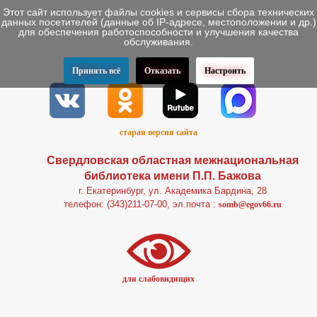
Этот сайт использует файлы cookies и сервисы сбора технических
данных посетителей (данные об IP-адресе, местоположении и др.)
для обеспечения работоспособности и улучшения качества
обслуживания.
Принять всё
Отказать
Настроить
старая версия сайта
Свердловская областная межнациональная
библиотека имени П.П. Бажова
г. Екатеринбург, ул. Академика Бардина, 28
телефон: (343)211-07-00, эл.почта :
somb@egov66.ru
для слабовидящих