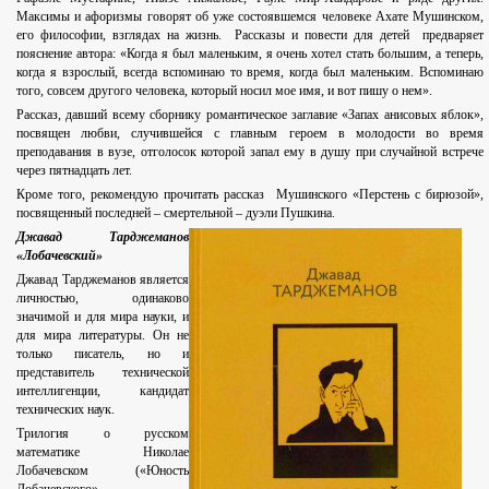
Максимы и афоризмы говорят об уже состоявшемся человеке Ахате Мушинском,
его философии, взглядах на жизнь. Рассказы и повести для детей предваряет
пояснение автора: «Когда я был маленьким, я очень хотел стать большим, а теперь,
когда я взрослый, всегда вспоминаю то время, когда был маленьким. Вспоминаю
того, совсем другого человека, который носил мое имя, и вот пишу о нем».
Рассказ, давший всему сборнику романтическое заглавие «Запах анисовых яблок»,
посвящен любви, случившейся с главным героем в молодости во время
преподавания в вузе, отголосок которой запал ему в душу при случайной встрече
через пятнадцать лет.
Кроме того, рекомендую прочитать рассказ Мушинского «Перстень с бирюзой»,
посвященный последней – смертельной – дуэли Пушкина.
Джавад Тарджеманов
«Лобачевский»
Джавад Тарджеманов является
личностью, одинаково
значимой и для мира науки, и
для мира литературы. Он не
только писатель, но и
представитель технической
интеллигенции, кандидат
технических наук.
Трилогия о русском
математике Николае
Лобачевском («Юность