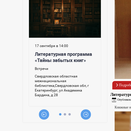
Подроб
Литератур
Опубликов
Книжные н