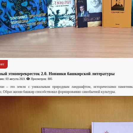
нее
ный этноперекресток 2.0. Новинки башкирской литературы
но: 03 августа 2021
Просмотров: 885
тан – это земля с уникальным природным ландшафтом, историческими памятник
и. Образ жизни башкир способствовал формированию самобытной культуры.