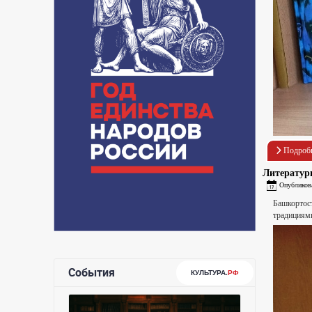
Подроб
Литератур
Опубликова
Башкортос
традициям