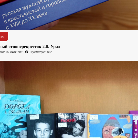
нее
ый этноперекресток 2.0. Урал
ано: 06 июля 2021
Просмотров: 822