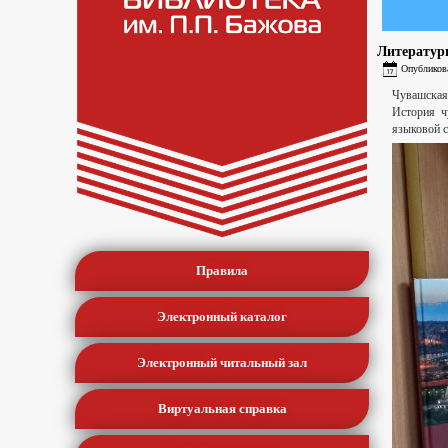
Литератур
Опубликова
Чувашская
История ч
языковой с
Правила
Электронный каталог
Электронный читальный зал
Виртуальная справка