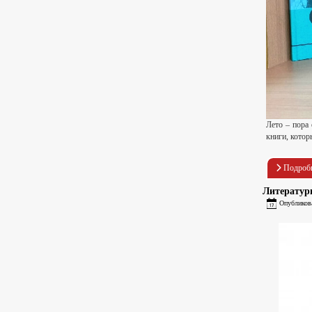
Лето – пора
книги, кото
Подроб
Литератур
Опубликов