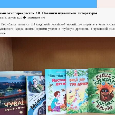
ный этноперекресток 2.0. Новинки чувашской литературы
но: 31 августа 2021
Просмотров: 876
 Республика является той срединной российской землей, где издревле в мире и сог
увашского народа своими корнями уходит в глубокую древность, а чувашский язы
емьи.