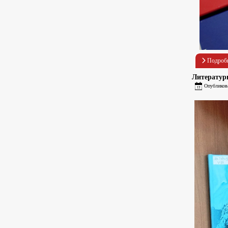
Подроб
Литературн
Опубликов