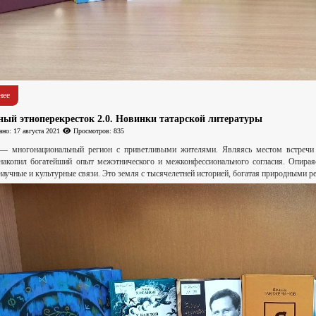
нее
ный этноперекресток 2.0. Новинки татарской литературы
но: 17 августа 2021
Просмотров: 835
 — многонациональный регион с приветливыми жителями. Являясь местом встречи 
 накопил богатейший опыт межэтнического и межконфессионального согласия. Опираяс
научные и культурные связи. Это земля с тысячелетней историей, богатая природными