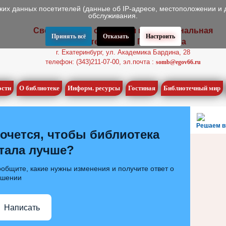
ских данных посетителей (данные об IP-адресе, местоположении и 
обслуживания.
Свердловская областная межнациональная
Принять всё
Отказать
Настроить
библиотека имени П.П. Бажова
г. Екатеринбург, ул. Академика Бардина, 28
телефон: (343)211-07-00, эл.почта :
somb@egov66.ru
ости
О библиотеке
Информ. ресурсы
Гостиная
Библиотечный мир
Решаем в
очется, чтобы библиотека
тала лучше?
общите, какие нужны изменения и получите ответ о
ешении
Написать