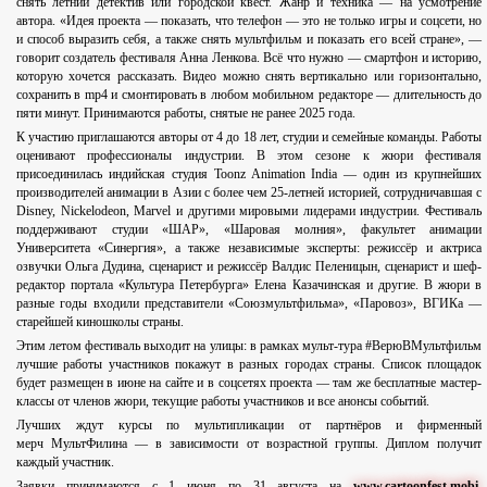
снять летний детектив или городской квест. Жанр и техника — на усмотрение
автора. «Идея проекта — показать, что телефон — это не только игры и соцсети, но
и способ выразить себя, а также снять мультфильм и показать его всей стране», —
говорит создатель фестиваля Анна Ленкова. Всё что нужно — смартфон и историю,
которую хочется рассказать. Видео можно снять вертикально или горизонтально,
сохранить в mp4 и смонтировать в любом мобильном редакторе — длительность до
пяти минут. Принимаются работы, снятые не ранее 2025 года.
К участию приглашаются авторы от 4 до 18 лет, студии и семейные команды. Работы
оценивают профессионалы индустрии. В этом сезоне к жюри фестиваля
присоединилась индийская студия Toonz Animation India — один из крупнейших
производителей анимации в Азии с более чем 25-летней историей, сотрудничавшая с
Disney, Nickelodeon, Marvel и другими мировыми лидерами индустрии. Фестиваль
поддерживают студии «ШАР», «Шаровая молния», факультет анимации
Университета «Синергия», а также независимые эксперты: режиссёр и актриса
озвучки Ольга Дудина, сценарист и режиссёр Валдис Пеленицын, сценарист и шеф-
редактор портала «Культура Петербурга» Елена Казачинская и другие. В жюри в
разные годы входили представители «Союзмультфильма», «Паровоз», ВГИКа —
старейшей киношколы страны.
Этим летом фестиваль выходит на улицы: в рамках мульт-тура #ВерюВМультфильм
лучшие работы участников покажут в разных городах страны. Список площадок
будет размещен в июне на сайте и в соцсетях проекта — там же бесплатные мастер-
классы от членов жюри, текущие работы участников и все анонсы событий.
Лучших ждут курсы по мультипликации от партнёров и фирменный
мерч МультФилина — в зависимости от возрастной группы. Диплом получит
каждый участник.
Заявки принимаются с 1 июня по 31 августа на
www.cartoonfest.mobi
.