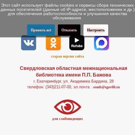
Этот сайт использует файлы cookies и сервисы сбора технических
данных посетителей (данные об IP-адресе, местоположении и др.)
для обеспечения работоспособности и улучшения качества
обслуживания.
Принять всё
Отказать
Настроить
старая версия сайта
Свердловская областная межнациональная
библиотека имени П.П. Бажова
г. Екатеринбург, ул. Академика Бардина, 28
телефон: (343)211-07-00, эл.почта :
somb@egov66.ru
для слабовидящих