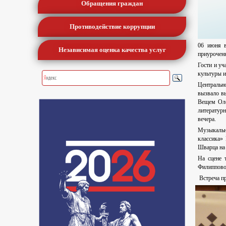
Обращения граждан
Противодействие коррупции
06 июня в
Независимая оценка качества услуг
приурочен
Гости и уч
культуры и
Центрально
вызвало в
Вещем Оле
литератур
вечера.
Музыкальн
классика»
Шварца на 
На сцене 
Филиппово
Встреча пр