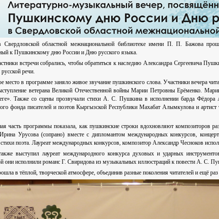
 Свердловской областной межнациональной библиотеке имени П. П. Бажова прош
ный к Пушкинскому дню России и Дню русского языка.
астники встречи собрались, чтобы обратиться к наследию Александра Сергеевича Пушки
 русской речи.
е место в программе заняло живое звучание пушкинского слова. Участники вечера чита
ыступление ветерана Великой Отечественной войны Марии Петровны Ерёменко. Марии 
ге». Также со сцены прозвучали стихи А. С. Пушкина в исполнении барда Фёдора
ного фонда писателей и поэтов Кыргызской Республики Махабат Алымкулова и артист
ая часть программы показала, как пушкинские строки вдохновляют композиторов раз
 Ирина Урусова (сопрано) вместе с дипломантом международных конкурсов, конце
стихи поэта. Лауреат международных конкурсов, композитор Александр Чесноков испо
также выступил лауреат международного конкурса духовых и ударных инструменто
й они исполнили романс Г. Свиридова из музыкальных иллюстраций к повести А. С. П
ошла в тёплой, творческой атмосфере, объединив разные поколения читателей и ещё раз 