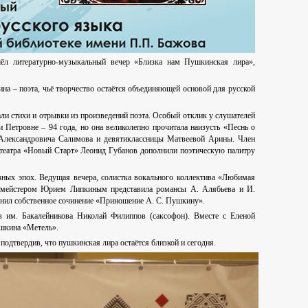
ёл литературно-музыкальный вечер «Близка нам Пушкинская лира»,
на – поэта, чьё творчество остаётся объединяющей основой для русской
ли стихи и отрывки из произведений поэта. Особый отклик у слушателей
Петровне – 94 года, но она великолепно прочитала наизусть «Песнь о
 Александровича Салимова и девятиклассницы Матвеевой Арины. Член
 театра «Новый Старт» Леонид Губанов дополнили поэтическую палитру
ных эпох. Ведущая вечера, солистка вокального коллектива «Любимая
ртмейстером Юрием Липкиным представила романсы А. Алябьева и И.
лнил собственное сочинение «Приношение А. С. Пушкину».
в им. Бакалейникова Николай Филиппов (саксофон). Вместе с Еленой
ушкина «Метель».
подтвердив, что пушкинская лира остаётся близкой и сегодня.