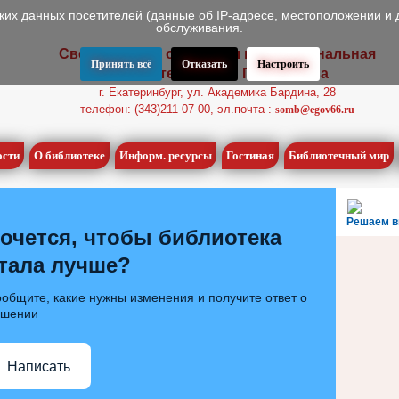
ских данных посетителей (данные об IP-адресе, местоположении и 
обслуживания.
Свердловская областная межнациональная
Принять всё
Отказать
Настроить
библиотека имени П.П. Бажова
г. Екатеринбург, ул. Академика Бардина, 28
телефон: (343)211-07-00, эл.почта :
somb@egov66.ru
ости
О библиотеке
Информ. ресурсы
Гостиная
Библиотечный мир
Решаем в
очется, чтобы библиотека
тала лучше?
общите, какие нужны изменения и получите ответ о
ешении
Написать