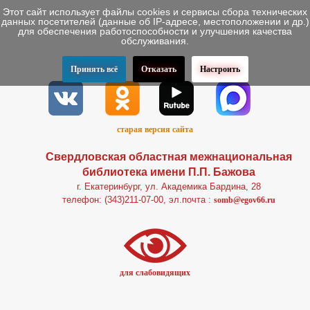
Этот сайт использует файлы cookies и сервисы сбора технических
данных посетителей (данные об IP-адресе, местоположении и др.)
для обеспечения работоспособности и улучшения качества
обслуживания.
Принять всё
Отказать
Настроить
старая версия сайта
Свердловская областная межнациональная
библиотека имени П.П. Бажова
г. Екатеринбург, ул. Академика Бардина, 28
телефон: (343)211-07-00, эл.почта :
somb@egov66.ru
для слабовидящих