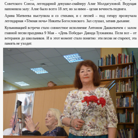
Советского Союза, легендарной девушке-снайперу Алие Молдагуловой. Ведущая
напомнила залу: Алие было всего 18 лет, но за ними – целая вечность подвига.
Арина Матвеева выступила и со стихами, и с песней – под гитару прозвучала
легендарная «Тёмная ночь» Никиты Богословского. Зал слушал, затаив дыхание.
Кульминацией встречи стало совместное исполнение Антоном Дашкевичем с залом
главной песни праздника 9 Мая – «День Победы» Давида Тухманова. Пели все – от
ветеранов до школьников. И в этот момент стало понятно: эти песни не стареют, эта
память не уходит.