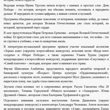
история, боль и гордость.
Ведущая вечера Ирина Урусова начала встречу с важных и простых слов: День
Победы – это история, которую мы обязаны помнить, осознавать и передавать
дальше. И передавать не сухими цифрами, а живым словом и музыкой.
Программа объединила разные поколения: от ветеранов, помнящих войну, до самых
юных артистов, для которых Великая Отечественная уже стала историей, но
историей, пропущенной через сердце.
В зале присутствовала Мария Петровна Ерёменко – ветеран Великой Отечественной
войны. Её присутствие стало для всех главным напоминанием о том, что война – это
не строчки в учебнике, а чья-то конкретная жизнь.
В литературно-музыкальной программе приняли участие вокальный коллектив
«Зорька алая» (лауреаты всероссийских конкурсов), исполнив песни «Когда поют
солдаты» и «Марш Победы», а также скрипачка Ульяна Турова (лауреат
международных и всероссийских конкурсов), подарившая зрителям «Смуглянку» и
«Синий платочек» – мелодии, которые знает и напевает вся страна.
Фаузия Шамсиевна Альбитова, представитель народного ансамбля татарской и
башкирской культуры «Йолдыз» Центра культуры «Орджоникидзевский»,
рассказала о татарском поэте, военном корреспонденте Мусе Джалиле, казненного в
нацистском плену, чья судьба стала символом мужества.
Звучали стихи военных лет и современных авторов: Расула Гамзатова «Нас 20
миллионов», Татьяны Горкуновой «Минута молчания» и «Аккордеон», Юлии
Друниной «Зинка», авторские стихи Екатерины Труфановой и другие.
Отдельного внимания заслужило выступление Антона Дашкевича (лауреат
международных конкурсов) и композитора Александра Чеснокова. Антон исполнил
на казахском и русском языках знаменитую песню «Алия», посвящённую Герою