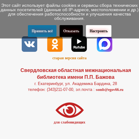
Этот сайт использует файлы cookies и сервисы сбора технических
данных посетителей (данные об IP-адресе, местоположении и др.)
для обеспечения работоспособности и улучшения качества
обслуживания.
Принять всё
Отказать
Настроить
старая версия сайта
Свердловская областная межнациональная
библиотека имени П.П. Бажова
г. Екатеринбург, ул. Академика Бардина, 28
телефон: (343)211-07-00, эл.почта :
somb@egov66.ru
для слабовидящих