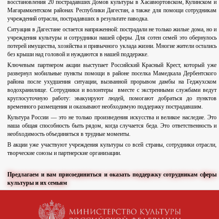
восстановления 20 пострадавших Домов культуры в Хасавюртовском, Кулинском и
Магарамкентском районах Республики Дагестан, а также для помощи сотрудникам
учреждений отрасли, пострадавших в результате паводка.
Ситуация в Дагестане остается напряженной: пострадали не только жилые дома, но и
учреждения культуры и сотрудники нашей сферы. Для сотен семей это обернулось
потерей имущества, хозяйства и привычного уклада жизни. Многие жители остались
без крыши над головой и нуждаются в нашей поддержке.
Ключевым партнером акции выступает Российский Красный Крест, который уже
развернул мобильные пункты помощи в районе поселка Мамедкала Дербентского
района после ухудшения ситуации, вызванной прорывом дамбы на Геджухском
водохранилище. Сотрудники и волонтеры вместе с экстренными службами ведут
круглосуточную работу: эвакуируют людей, помогают добраться до пунктов
временного размещения и оказывают необходимую поддержку пострадавшим.
Культура России — это не только произведения искусства и великое наследие. Это
наша общая способность быть рядом, когда случается беда. Это ответственность и
необходимость объединяться в трудные моменты.
В акции уже участвуют учреждения культуры со всей страны, сотрудники отрасли,
творческие союзы и партнерские организации.
Предлагаем и вам присоединиться и оказать поддержку сотрудникам сферы
культуры и их семьям