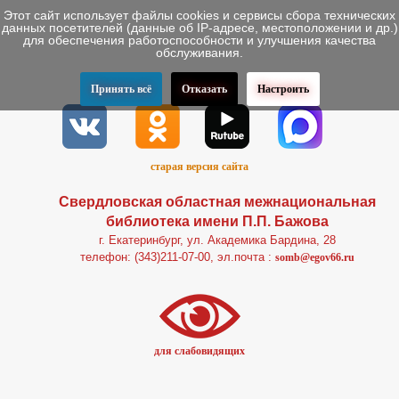
Этот сайт использует файлы cookies и сервисы сбора технических
данных посетителей (данные об IP-адресе, местоположении и др.)
для обеспечения работоспособности и улучшения качества
обслуживания.
Принять всё
Отказать
Настроить
старая версия сайта
Свердловская областная межнациональная
библиотека имени П.П. Бажова
г. Екатеринбург, ул. Академика Бардина, 28
телефон: (343)211-07-00, эл.почта :
somb@egov66.ru
для слабовидящих