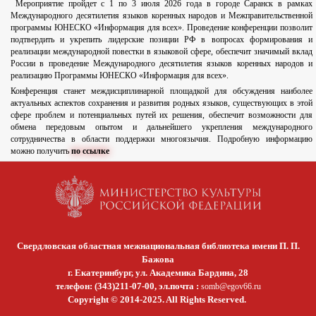
Мероприятие пройдет с 1 по 3 июля 2026 года в городе Саранск в рамках
Международного десятилетия языков коренных народов и Межправительственной
программы ЮНЕСКО «Информация для всех». Проведение конференции позволит
подтвердить и укрепить лидерские позиции РФ в вопросах формирования и
реализации международной повестки в языковой сфере, обеспечит значимый вклад
России в проведение Международного десятилетия языков коренных народов и
реализацию Программы ЮНЕСКО «Информация для всех».⁣
Конференция станет междисциплинарной площадкой для обсуждения наиболее
актуальных аспектов сохранения и развития родных языков, существующих в этой
сфере проблем и потенциальных путей их решения, обеспечит возможности для
обмена передовым опытом и дальнейшего укрепления международного
сотрудничества в области поддержки многоязычия. Подробную информацию
можно получить
по ссылке
Свердловская областная межнациональная библиотека имени П. П.
Бажова
г. Екатеринбург, ул. Академика Бардина, 28
телефон: (343)211-07-00, эл.почта :
somb@egov66.ru
Copyright © 2014-2025. All Rights Reserved.