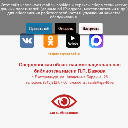
Этот сайт использует файлы cookies и сервисы сбора технических
данных посетителей (данные об IP-адресе, местоположении и др.)
для обеспечения работоспособности и улучшения качества
обслуживания.
Принять всё
Отказать
Настроить
старая версия сайта
Свердловская областная межнациональная
библиотека имени П.П. Бажова
г. Екатеринбург, ул. Академика Бардина, 28
телефон: (343)211-07-00, эл.почта :
somb@egov66.ru
для слабовидящих