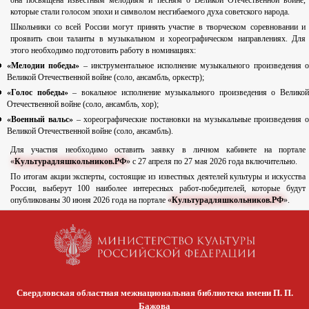
она посвящена известным мелодиям и песням о Великой Отечественной войне,
которые стали голосом эпохи и символом несгибаемого духа советского народа.⁣
Школьники со всей России могут принять участие в творческом соревновании и
проявить свои таланты в музыкальном и хореографическом направлениях. Для
этого необходимо подготовить работу в номинациях:
«Мелодии победы»
– инструментальное исполнение музыкального произведения 
Великой Отечественной войне (соло, ансамбль, оркестр);
«Голос победы»
– вокальное исполнение музыкального произведения о Великой
Отечественной войне (соло, ансамбль, хор);
«Военный вальс»
– хореографические постановки на музыкальные произведения о
Великой Отечественной войне (соло, ансамбль).⁣
Для участия необходимо оставить заявку в личном кабинете на портале
«
Культурадляшкольников.РФ
» с 27 апреля по 27 мая 2026 года включительно.⁣
По итогам акции эксперты, состоящие из известных деятелей культуры и искусства
России, выберут 100 наиболее интересных работ-победителей, которые будут
опубликованы 30 июня 2026 года на портале «
Культурадляшкольников.РФ
».
Свердловская областная межнациональная библиотека имени П. П.
Бажова