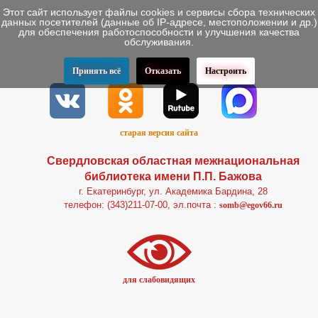
Этот сайт использует файлы cookies и сервисы сбора технических
данных посетителей (данные об IP-адресе, местоположении и др.)
для обеспечения работоспособности и улучшения качества
обслуживания.
Принять всё
Отказать
Настроить
старая версия сайта
Свердловская областная межнациональная
библиотека имени П.П. Бажова
г. Екатеринбург, ул. Академика Бардина, 28
телефон: (343)211-07-00, эл.почта :
somb@egov66.ru
для слабовидящих