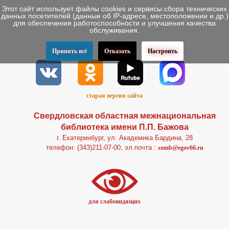
Этот сайт использует файлы cookies и сервисы сбора технических
данных посетителей (данные об IP-адресе, местоположении и др.)
для обеспечения работоспособности и улучшения качества
обслуживания.
Принять всё
Отказать
Настроить
старая версия сайта
Свердловская областная межнациональная
библиотека имени П.П. Бажова
г. Екатеринбург, ул. Академика Бардина, 28
телефон: (343)211-07-00, эл.почта :
somb@egov66.ru
для слабовидящих