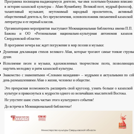
Программа посвящена выдающемуся деятелю, чье имя золотыми буквами вписано
в историю казахской культуры – Абаю Кунанбаеву. Великий поэт, мудрый философ,
талантливый музыкант, неутомимый народный просветитель, активный
общественный деятель и, без преувеличения, основоположник письменной казахской
литературы и ее первый классик.
Организаторами мероприятия выступают Межнациональная библиотека имени П.П.
Бажова и ОО «Региональная национально-культурная автономия казахов
Свердловской области».
В программе вечера вас ждет погружение в мир поэзии и музыки:
Душевная декламация стихов великого Абая, которые трогают самые тонкие струны
души.
Исполнение песен и музыки, вдохновленных творчеством поэта, позволяющих
ощутить мелодику и ритм казахской культуры.
Знакомство с знаменитыми «Словами назидания» – мудрыми и актуальными по сей
день размышлениями Абая о жизни, человеке и обществе.
Это прекрасная возможность расширить свой кругозор, узнать больше о казахской
культуре и прикоснуться к мудрости одного из величайших мыслителей Востока.
Не упустите шанс стать частью этого культурного события!
До встречи в Межнациональной библиотеке!