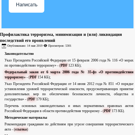
Написать
Профилактика терроризма, минимизация и (или) ликвидация
последствий его проявлений
Опубликовано: 14 мая 2019
Просмотров: 5301
Законодательство
Указ Президента Российской Федерации от 15 февраля 2006 года № 116 «О мерах
по противодействию терроризму» - (
PDF
123 КБ);
Федеральный закон от 6 марта 2006 года № 35-фз «О противодействии
терроризму»
- (
PDF
154 КБ);
Указ Президента Российской Федерации от 14 июня 2012 года № 851 «О порядке
установления уровней террористической опасности, предусматривающих принятие
дополнительных мер по обеспечению безопасности личности, общества и
государства» - (
PDF
179 КБ);
Перечень основных законодательных и иных нормативных правовых актов
Российской Федерации в области противодействия терроризму - (
PDF
173 КБ).
Методические материалы
Рекомендации гражданам по действиям при угрозе совершения террористического
акта - (
ссылка
)