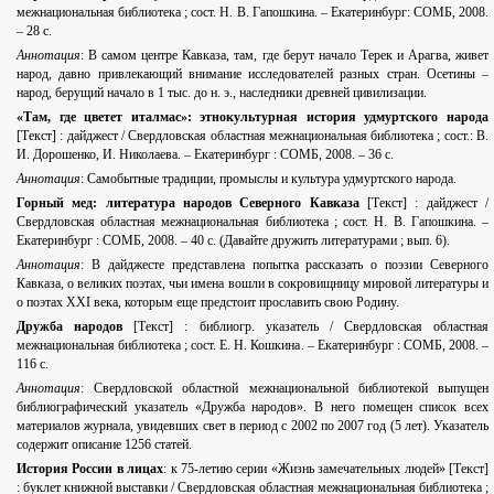
межнациональная библиотека ; сост. Н. В. Гапошкина. – Екатеринбург: СОМБ, 2008.
– 28 с.
Аннотация
: В самом центре Кавказа, там, где берут начало Терек и Арагва, живет
народ, давно привлекающий внимание исследователей разных стран. Осетины –
народ, берущий начало в 1 тыс. до н. э., наследники древней цивилизации.
«Там, где цветет италмас»: этнокультурная история удмуртского народа
[Текст] : дайджест / Свердловская областная межнациональная библиотека ; сост.: В.
И. Дорошенко, И. Николаева. – Екатеринбург : СОМБ, 2008. – 36 с.
Аннотация
: Самобытные традиции, промыслы и культура удмуртского народа.
Горный мед: литература народов Северного Кавказа
[Текст] : дайджест /
Свердловская областная межнациональная библиотека ; сост. Н. В. Гапошкина. –
Екатеринбург : СОМБ, 2008. – 40 с. (Давайте дружить литературами ; вып. 6).
Аннотация
: В дайджесте представлена попытка рассказать о поэзии Северного
Кавказа, о великих поэтах, чьи имена вошли в сокровищницу мировой литературы и
о поэтах XXI века, которым еще предстоит прославить свою Родину.
Дружба народов
[Текст] : библиогр. указатель / Свердловская областная
межнациональная библиотека ; сост. Е. Н. Кошкина. – Екатеринбург : СОМБ, 2008. –
116 с.
Аннотация
: Свердловской областной межнациональной библиотекой выпущен
библиографический указатель «Дружба народов». В него помещен список всех
материалов журнала, увидевших свет в период с 2002 по 2007 год (5 лет). Указатель
содержит описание 1256 статей.
История России в лицах
: к 75-летию серии «Жизнь замечательных людей» [Текст]
: буклет книжной выставки / Свердловская областная межнациональная библиотека ;