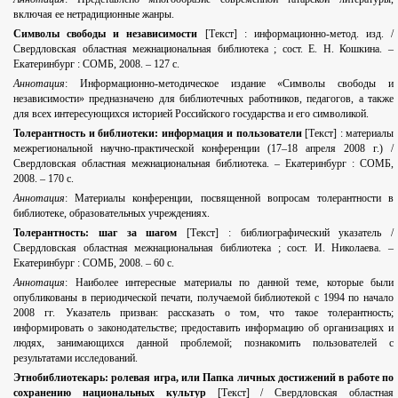
включая ее нетрадиционные жанры.
Символы свободы и независимости
[Текст] : информационно-метод. изд. /
Свердловская областная межнациональная библиотека ; сост. Е. Н. Кошкина. –
Екатеринбург : СОМБ, 2008. – 127 с.
Аннотация
: Информационно-методическое издание «Символы свободы и
независимости» предназначено для библиотечных работников, педагогов, а также
для всех интересующихся историей Российского государства и его символикой.
Толерантность и библиотеки: информация и пользователи
[Текст] : материалы
межрегиональной научно-практической конференции (17–18 апреля 2008 г.) /
Свердловская областная межнациональная библиотека. – Екатеринбург : СОМБ,
2008. – 170 с.
Аннотация
: Материалы конференции, посвященной вопросам толерантности в
библиотеке, образовательных учреждениях.
Толерантность: шаг за шагом
[Текст] : библиографический указатель /
Свердловская областная межнациональная библиотека ; сост. И. Николаева. –
Екатеринбург : СОМБ, 2008. – 60 с.
Аннотация
: Наиболее интересные материалы по данной теме, которые были
опубликованы в периодической печати, получаемой библиотекой с 1994 по начало
2008 гг. Указатель призван: рассказать о том, что такое толерантность;
информировать о законодательстве; предоставить информацию об организациях и
людях, занимающихся данной проблемой; познакомить пользователей с
результатами исследований.
Этнобиблиотекарь: ролевая игра, или Папка личных достижений в работе по
сохранению национальных культур
[Текст] / Свердловская областная