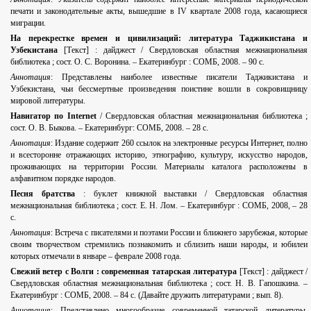
печати и законодательные акты, вышедшие в IV квартале 2008 года, касающиеся
миграции.
На перекрестке времен и цивилизаций: литература Таджикистана и
Узбекистана
[Текст] : дайджест / Свердловская областная межнациональная
библиотека ; сост. О. С. Воронина. – Екатеринбург : СОМБ, 2008. – 90 с.
Аннотация
: Представлены наиболее известные писатели Таджикистана и
Узбекистана, чьи бессмертные произведения поистине вошли в сокровищницу
мировой литературы.
Навигатор по Internet
/ Свердловская областная межнациональная библиотека ;
сост. О. В. Быкова. – Екатеринбург: СОМБ, 2008. – 28 с.
Аннотация
: Издание содержит 260 ссылок на электронные ресурсы Интернет, полно
и всесторонне отражающих историю, этнографию, культуру, искусство народов,
проживающих на территории России. Материалы каталога расположены в
алфавитном порядке народов.
Песня братства
: буклет книжной выставки / Свердловская областная
межнациональная библиотека ; сост. Е. Н. Лом. – Екатеринбург : СОМБ, 2008, – 28
с.
Аннотация
: Встреча с писателями и поэтами России и ближнего зарубежья, которые
своим творчеством стремились познакомить и сблизить наши народы, и юбилеи
которых отмечали в январе – феврале 2008 года.
Свежий ветер с Волги : современная татарская литература
[Текст] : дайджест /
Свердловская областная межнациональная библиотека ; сост. Н. В. Гапошкина. –
Екатеринбург : СОМБ, 2008. – 84 с. (Давайте дружить литературами ; вып. 8).
Аннотация
: Представлено многообразие современной татарской литературы,