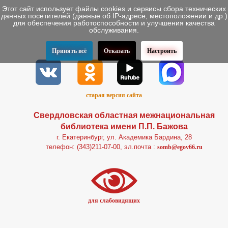
Этот сайт использует файлы cookies и сервисы сбора технических
данных посетителей (данные об IP-адресе, местоположении и др.)
для обеспечения работоспособности и улучшения качества
обслуживания.
Принять всё
Отказать
Настроить
старая версия сайта
Свердловская областная межнациональная
библиотека имени П.П. Бажова
г. Екатеринбург, ул. Академика Бардина, 28
телефон: (343)211-07-00, эл.почта :
somb@egov66.ru
для слабовидящих