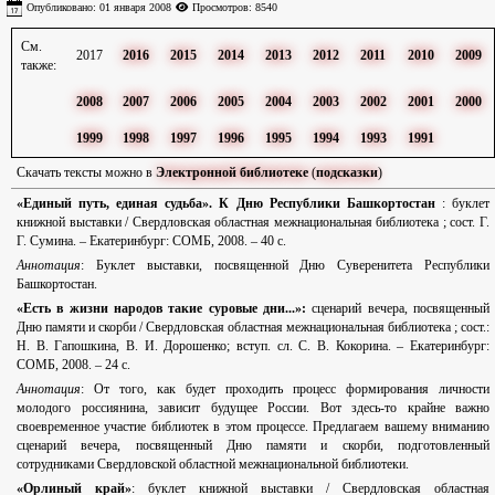
Опубликовано: 01 января 2008
Просмотров: 8540
См.
2017
2016
2015
2014
2013
2012
2011
2010
2009
также:
2008
2007
2006
2005
2004
2003
2002
2001
2000
1999
1998
1997
1996
1995
1994
1993
1991
Скачать тексты можно в
Электронной библиотеке
(
подсказки
)
«Единый путь, единая судьба». К Дню Республики Башкортостан
: буклет
книжной выставки / Свердловская областная межнациональная библиотека ; сост. Г.
Г. Сумина. – Екатеринбург: СОМБ, 2008. – 40 с.
Аннотация
: Буклет выставки, посвященной Дню Суверенитета Республики
Башкортостан.
«Есть в жизни народов такие суровые дни...»:
сценарий вечера, посвященный
Дню памяти и скорби / Свердловская областная межнациональная библиотека ; сост.:
Н. В. Гапошкина, В. И. Дорошенко; вступ. сл. С. В. Кокорина. – Екатеринбург:
СОМБ, 2008. – 24 с.
Аннотация
: От того, как будет проходить процесс формирования личности
молодого россиянина, зависит будущее России. Вот здесь-то крайне важно
своевременное участие библиотек в этом процессе. Предлагаем вашему вниманию
сценарий вечера, посвященный Дню памяти и скорби, подготовленный
сотрудниками Свердловской областной межнациональной библиотеки.
«Орлиный край»
: буклет книжной выставки / Свердловская областная