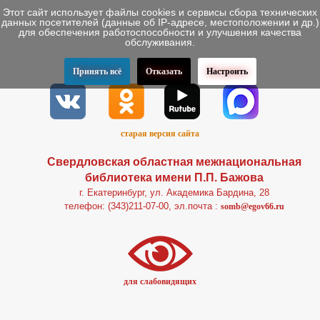
Этот сайт использует файлы cookies и сервисы сбора технических
данных посетителей (данные об IP-адресе, местоположении и др.)
для обеспечения работоспособности и улучшения качества
обслуживания.
Принять всё
Отказать
Настроить
старая версия сайта
Свердловская областная межнациональная
библиотека имени П.П. Бажова
г. Екатеринбург, ул. Академика Бардина, 28
телефон: (343)211-07-00, эл.почта :
somb@egov66.ru
для слабовидящих