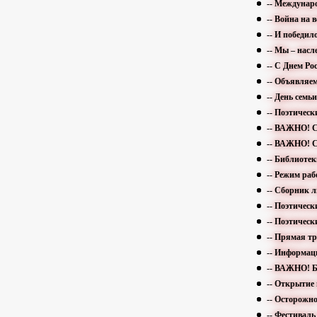
-- Междунар
-- Война на 
-- И победил
-- Мы – нас
-- С Днем Ро
-- Объявляем
-- День семь
-- Поэтичес
-- ВАЖНО! С
-- ВАЖНО! С
-- Библиотек
-- Режим ра
-- Сборник 
-- Поэтичес
-- Поэтичес
-- Прямая т
-- Информац
-- ВАЖНО! Б
-- Открытие
-- Осторожн
-- Фестиваль