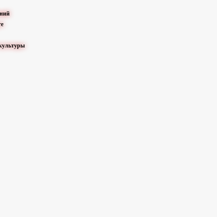
ений
ге
 культуры