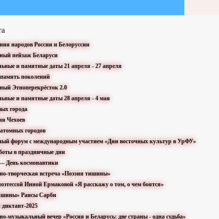
та
ения народов России и Белоруссии
рный пейзаж Беларуси
льные и памятные даты 21 апреля - 27 апреля
а память поколений
рный Этноперекрёсток 2.0
льные и памятные даты 28 апреля - 4 мая
евых города
ия Чехоев
 атомных городов
ьный форум с международным участием «Дни восточных культур в УрФУ»
аботы в праздничные дни
я — День космонавтики
рно-творческая встреча «Поэзия тишины»
 поэтессой Инной Ермаковой «Я расскажу о том, о чем боятся»
тишины» Раисы Сарби
й диктант-2025
но-музыкальный вечер «Россия и Беларусь: две страны - одна судьба»