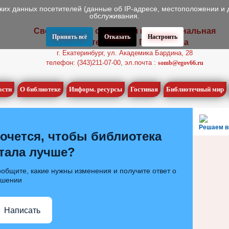
ских данных посетителей (данные об IP-адресе, местоположении и 
обслуживания.
Свердловская областная межнациональная
Принять всё
Отказать
Настроить
библиотека имени П.П. Бажова
г. Екатеринбург, ул. Академика Бардина, 28
телефон: (343)211-07-00, эл.почта :
somb@egov66.ru
ости
О библиотеке
Информ. ресурсы
Гостиная
Библиотечный мир
Решаем в
очется, чтобы библиотека
тала лучше?
общите, какие нужны изменения и получите ответ о
ешении
Написать