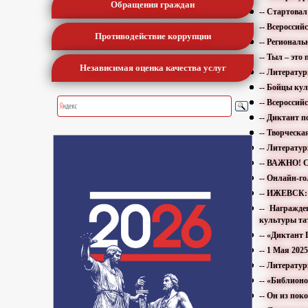
Обращения граждан
-- Стартова
-- Всеросс
Противодействие коррупции
-- Регионал
-- Тыл – это
Независимая оценка качества услуг
-- Литерату
-- Бойцы ку
-- Всеросси
-- Диктант 
-- Творческа
-- Литерату
-- ВАЖНО! С
-- Онлайн-г
-- ИЖЕВСК: 
-- Награжде
культуры тат
-- «Диктант
-- 1 Мая 20
-- Литерату
-- «Библион
-- Он из пок