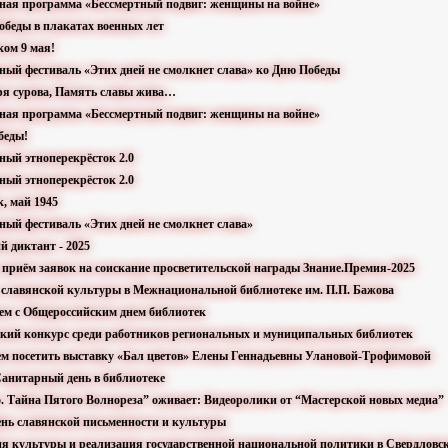
рная программа «Бессмертный подвиг: женщины на войне»
обеды в плакатах военных лет
ком 9 мая!
рный фестиваль «Этих дней не смолкнет слава» ко Дню Победы
оря сурова, Память славы жива…
рная программа «Бессмертный подвиг: женщины на войне»
беды!
ный этноперекрёсток 2.0
ный этноперекрёсток 2.0
к, май 1945
ный фестиваль «Этих дней не смолкнет слава»
й диктант - 2025
л приём заявок на соискание просветительской награды Знание.Премия-2025
ь славянской культуры в Межнациональной библиотеке им. П.П. Бажова
яем с Общероссийским днем библиотек
йский конкурс среди работников региональных и муниципальных библиотек
ем посетить выставку «Бал цветов» Елены Геннадьевны Улановой-Трофимовой
анитарный день в библиотеке
во. Тайна Пятого Волнореза” оживает: Видеоролики от “Мастерской новых медиа”
День славянской письменности и культуры
ия культуры и реализация государственной национальной политики в Свердловс