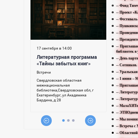
-- Фонд Тим
-- Проект «
-- Фестивал
-- Пушкински
-- Проведен
-- Президен
-- Приглаша
библиотек в
-- День пар
-- Сотников.
-- Уральска
-- 1 июня –
-- Приглаша
-- Литератур
-- Литератур
-- МалаХИТо
-- ЭТНОднев
-- Мы помни
-- Встреча 
-- Областно