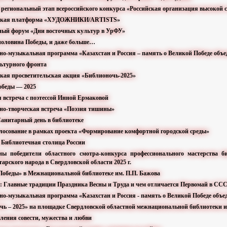
л региональный этап всероссийского конкурса «Российская организация высокой
ийская платформа «ХУДОЖНИКИ/ARTISTS»
ьный форум «Дни восточных культур в УрФУ»
 половина Победы, и даже больше…
рно-музыкальная программа «Казахстан и Россия – память о Великой Победе объ
льтурного фронта
йская просветительская акция «Библионочь-2025»
победы — 2025
я встреча с поэтессой Инной Ермаковой
рно-творческая встреча «Поэзия тишины»
анитарный день в библиотеке
олосование в рамках проекта «Формирование комфортной городской среды»
Библиотечная столица России
ны победители областного смотра-конкурса профессионального мастерства 
арского народа в Свердловской области 2025 г.
 Победы» в Межнациональной библиотеке им. П.П. Бажова
25: Главные традиции Праздника Весны и Труда и чем отличается Первомай в ССС
рно-музыкальная программа «Казахстан и Россия - память о Великой Победе объе
очь – 2025» на площадке Свердловской областной межнациональной библиотеки 
оления совести, мужества и любви