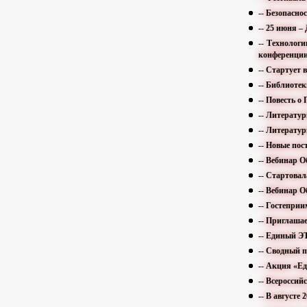
-- Безопасно
-- 25 июня –
-- Технолог
конференци
-- Стартует 
-- Библиоте
-- Повесть 
-- Литератур
-- Литератур
-- Новые пос
-- Вебинар 
-- Стартова
-- Вебинар 
-- Гостепри
-- Приглаша
-- Единый ЭТ
-- Сводный 
-- Акция «Е
-- Всеросси
-- В августе