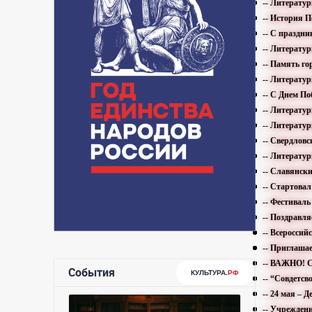
-- Литерату
-- История П
-- С праздни
-- Литерату
-- Память г
-- Литерату
-- С Днем По
-- Литератур
-- Литератур
-- Свердловс
-- Литератур
-- Славянски
-- Стартова
-- Фестивал
-- Поздравл
-- Всеросси
-- Приглаша
-- ВАЖНО! С
-- “Совдетс
-- 24 мая – 
-- Учрежден