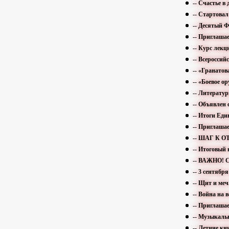
-- Счастье 
-- Стартова
-- Десятый 
-- Приглаша
-- Курс лекц
-- Всероссий
-- «Гранато
-- «Боевое о
-- Литератур
-- Объявлен
-- Итоги Еди
-- Приглаша
-- ШАГ К
-- Итоговый
-- ВАЖНО! С
-- 3 сентяб
-- Щит и меч
-- Война на в
-- Приглаша
-- Музыкальн
-- Летние к