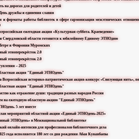
сть на дорогах для родителей и детей
 День дружбы и единения славян
ии и форматы работы библиотек в сфере гармонизации межэтнических отношени
и
всероссийская ежегодная акция «Культурная суббота. Краеведение»
ки Свердловской области готовятся к юбилейному Единому ЭТНОдню
о Петре и Февронии Муромских
ный этноперекрёсток 2.0
ный этноперекрёсток 2.0
тупления – 2025
Областная акция "Единый ЭТНОдень"
ла Всероссийская историко-патриотическая акция-конкурс «Связующая нить», п
Областная акция "Единый ЭТНОдень"
имство как отражение души: традиции разных народов России
ем на ежегодную областную акцию "Единый ЭТНОдень"
НОдень. 5 лет вместе
план мероприятий областной акции «Единый ЭТНОдень-2025»
диный ЭТНОдень» в Межнациональной библиотеке
йский онлайн-интенсив для профессионалов библиотечного дела
 2025 года исполняется 180 лет со дня рождения Абая Кунанбаева