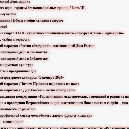
одный День моряка
всех одна: героизм без национальных границ. Часть III
о мужество
ледники Победы о войне стихами говорим
ссии!
 о старте XXIII Всероссийского библиотечного конкурса чтецов «Родная речь»
и, любви и верности
кий марафон «Россия объединяет», посвященный Дню России
анитарный день в библиотеке!
анитарный день в библиотеке!
и и русская культура
боты в праздничные дни
литературного конкурса «Этноперо-2024»
кий марафон «Читаем Пушкина на разных языках»
кий марафон ко Дню России «Россия объединяет»
рансляция конференции «Гармонизация межэтнических отношений и развитие н
ия о проведении Всероссийских акций, посвященных Дню памяти и скорби – дню
иблиотека не работает
 профильной смены молодёжного лагеря «Диалог культур»
о - мошенники!
 детского и юношеского литературно- художественного творчества «Все сбываютс