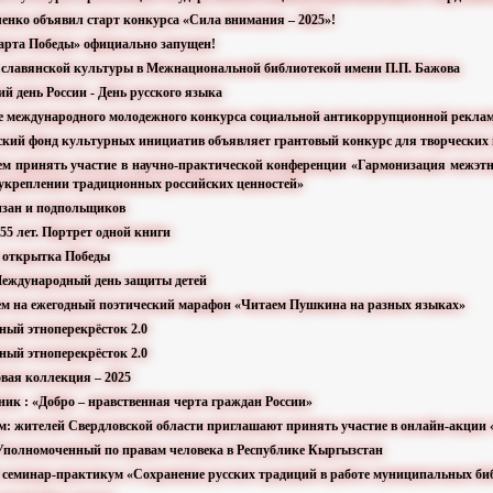
ченко объявил старт конкурса «Сила внимания – 2025»!
Карта Победы» официально запущен!
ь славянской культуры в Межнациональной библиотекой имени П.П. Бажова
й день России - День русского языка
ие международного молодежного конкурса социальной антикоррупционной рекла
тский фонд культурных инициатив объявляет грантовый конкурс для творческих
ем принять участие в научно-практической конференции «Гармонизация межэтн
 укреплении традиционных российских ценностей»
тизан и подпольщиков
 55 лет. Портрет одной книги
я открытка Победы
 Международный день защиты детей
ем на ежегодный поэтический марафон «Читаем Пушкина на разных языках»
ный этноперекрёсток 2.0
ный этноперекрёсток 2.0
вая коллекция – 2025
ник : «Добро – нравственная черта граждан России»
м: жителей Свердловской области приглашают принять участие в онлайн-акции 
с Уполномоченный по правам человека в Республике Кыргызстан
й семинар-практикум «Сохранение русских традиций в работе муниципальных би