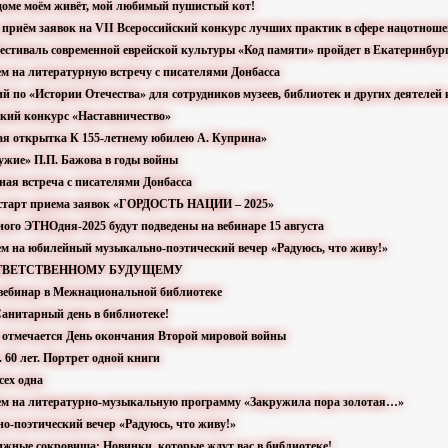
в доме моём живёт, мой любимый пушистый кот!
л приём заявок на VII Всероссийский конкурс лучших практик в сфере нацотнош
Фестиваль современной еврейской культуры «Код памяти» пройдет в Екатеринбур
ем на литературную встречу с писателями Донбасса
ий по «Истории Отечества» для сотрудников музеев, библиотек и других деятелей
ский конкурс «Наставничество»
вая открытка К 155-летнему юбилею А. Куприна»
ружие» П.П. Бажова в годы войны
ная встреча с писателями Донбасса
 старт приема заявок «ГОРДОСТЬ НАЦИИ – 2025»
ного ЭТНОдня-2025 будут подведены на вебинаре 15 августа
ем на юбилейный музыкально-поэтический вечер «Радуюсь, что живу!»
 ОТВЕТСТВЕННОМУ БУДУЩЕМУ
 вебинар в Межнациональной библиотеке
анитарный день в библиотеке!
ря отмечается День окончания Второй мировой войны
. 60 лет. Портрет одной книги
сех одна
ем на литературно-музыкальную программу «Закружила пора золотая…»
о-поэтический вечер «Радуюсь, что живу!»
нижные сокровища: Новинки, которые ждут вас в библиотеке!