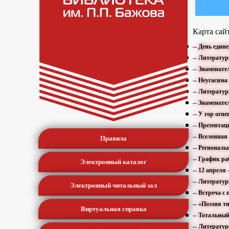
Карта сай
-- День един
-- Литерату
-- Знаменате
-- Неугасим
-- Литерату
-- Знаменате
-- У гор огн
-- Презентац
-- Вселенная
Правила
-- Регионал
-- График р
Электронный каталог
-- 12 апрел
-- Литерату
Электронный читальный зал
-- Встреча с
-- «Поэзия 
Виртуальная справка
-- Тотальны
-- Литератур